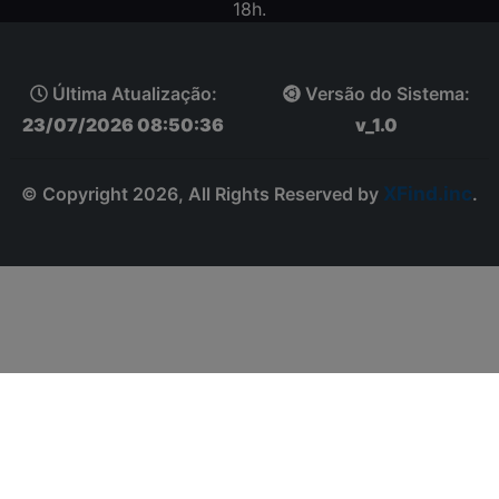
18h.
Última Atualização:
Versão do Sistema:
23/07/2026 08:50:36
v_1.0
XFind.inc
© Copyright 2026, All Rights Reserved by
.