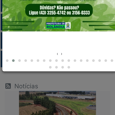
Carta de Serviços
Licitações
Editais
‹
›
Transparência
Notícias