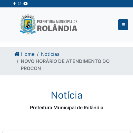
Ir para o conteudo
Ir para o fim do conteudo
Home
Noticías
NOVO HORÁRIO DE ATENDIMENTO DO
PROCON
Notícia
Prefeitura Municipal de Rolândia