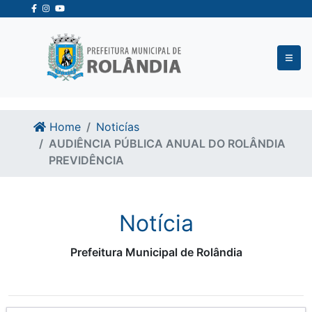
Ir para o conteudo
Ir para o fim do conteudo
Home
Noticías
AUDIÊNCIA PÚBLICA ANUAL DO ROLÂNDIA
PREVIDÊNCIA
Notícia
Prefeitura Municipal de Rolândia