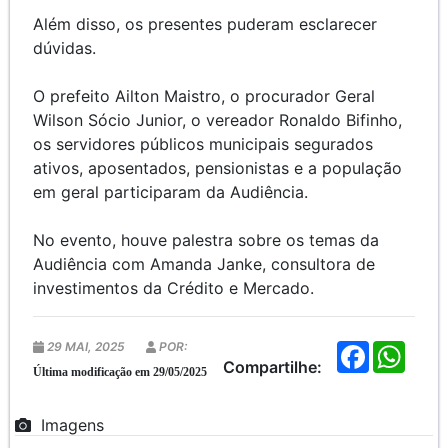
Além disso, os presentes puderam esclarecer
dúvidas.
O prefeito Ailton Maistro, o procurador Geral
Wilson Sócio Junior, o vereador Ronaldo Bifinho,
os servidores públicos municipais segurados
ativos, aposentados, pensionistas e a população
em geral participaram da Audiência.
No evento, houve palestra sobre os temas da
Audiência com Amanda Janke, consultora de
investimentos da Crédito e Mercado.
29 MAI, 2025
POR:
F
W
a
h
Compartilhe:
Última modificação em 29/05/2025
c
a
e
t
b
s
Imagens
o
A
o
p