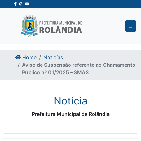
Ir para o conteudo
Ir para o fim do conteudo
Home
Noticías
Aviso de Suspensão referente ao Chamamento
Público nº 01/2025 – SMAS
Notícia
Prefeitura Municipal de Rolândia