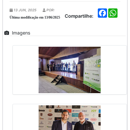
13 JUN, 2025
POR:
F
W
a
h
Compartilhe:
Última modificação em 13/06/2025
c
a
e
t
b
s
Imagens
o
A
o
p
k
p