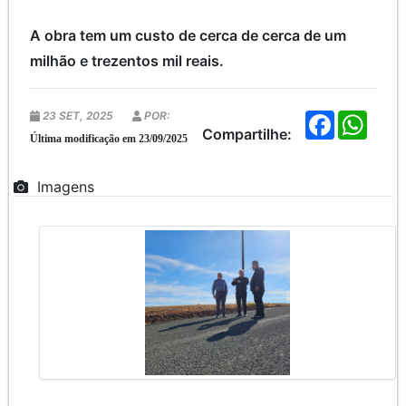
A obra tem um custo de cerca de cerca de um
milhão e trezentos mil reais.
23 SET, 2025
POR:
F
W
a
h
Compartilhe:
Última modificação em 23/09/2025
c
a
e
t
b
s
Imagens
o
A
o
p
k
p