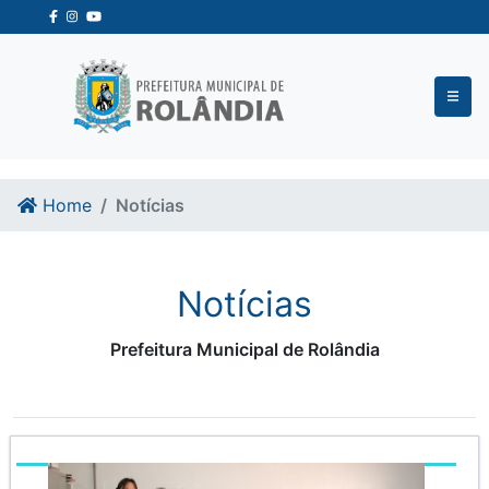
Ir para o conteudo
Ir para o fim do conteudo
Home
Notícias
Notícias
Prefeitura Municipal de Rolândia