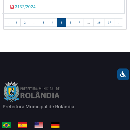
3132/2024
‹
1
2
...
3
4
5
6
7
...
36
37
›
Prefeitura Municipal de Rolândia