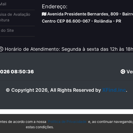
ail
Endereço:
Avenida Presidente Bernardes, 809 - Bairr
isa de Avaliação
itura
Centro CEP 86.600-067 - Rolândia - PR
do Site
Horário de Atendimento: Segunda à sexta das 12h às 18h
026 08:50:36
Ver
XFind.inc
© Copyright 2026, All Rights Reserved by
.
hantes de acordo com a nossa
Política de Privacidade
e, ao continuar navegando
estas condições.