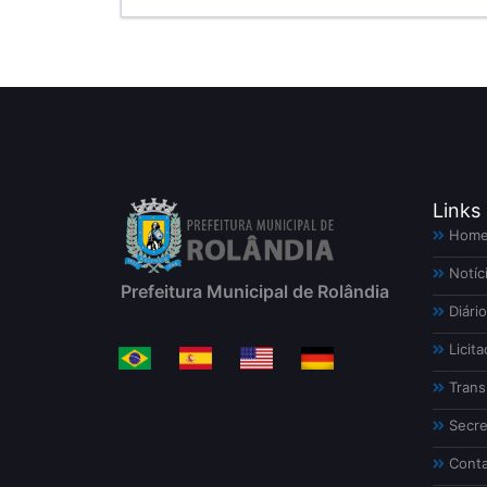
Links
Hom
Notíc
Prefeitura Municipal de Rolândia
Diário
Licita
Trans
Secre
Conta