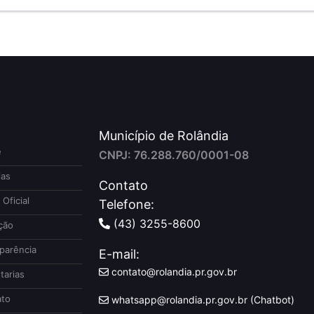
Município de Rolândia
e
CNPJ: 76.288.760/0001-08
ias
Contato
 Oficial
Telefone:
(43) 3255-8600
ção
parência
E-mail:
contato@rolandia.pr.gov.br
tarias
to
whatsapp@rolandia.pr.gov.br (Chatbot)