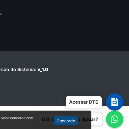
o
.
são do Sistema:
v_1.0
Acessar DTE
, você concorda com
Olá! Como posso ajudar?
Concordo