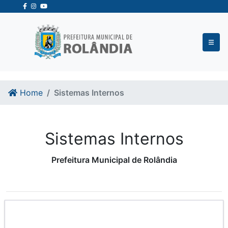
Ir para o conteudo
Ir para o fim do conteudo
Home
Sistemas Internos
Sistemas Internos
Prefeitura Municipal de Rolândia