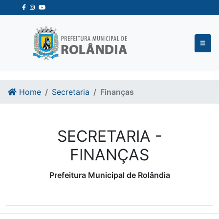
Ir para o conteudo
Ir para o fim do conteudo
Home
Secretaria
Finanças
SECRETARIA -
FINANÇAS
Prefeitura Municipal de Rolândia