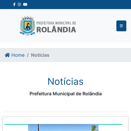
Ir para o conteudo
Ir para o fim do conteudo
Home
Notícias
Notícias
Prefeitura Municipal de Rolândia