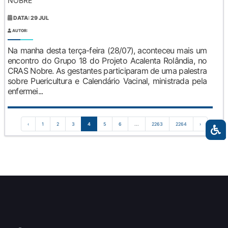
NOBRE
DATA: 29 JUL
AUTOR:
Na manha desta terça-feira (28/07), aconteceu mais um
encontro do Grupo 18 do Projeto Acalenta Rolândia, no
CRAS Nobre. As gestantes participaram de uma palestra
sobre Puericultura e Calendário Vacinal, ministrada pela
enfermei...
‹
1
2
3
4
5
6
...
2263
2264
›