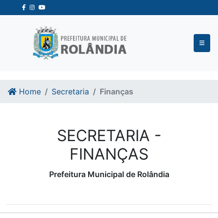
Ir para o conteudo
Ir para o fim do conteudo
Home
Secretaria
Finanças
SECRETARIA -
FINANÇAS
Prefeitura Municipal de Rolândia