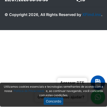
XFind.inc
© Copyright 2026, All Rights Reserved by
.
Acessar DTE
Utilizamos cookies essenciais e tecnologias semelhantes de acordo com a
nossa
Política de Privacidade
e, ao continuar navegando, você concorda
com estas condições.
Olá! Como posso ajudar?
Concordo