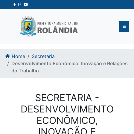
Ir para o conteudo
Ir para o fim do conteudo
Home
Secretaria
Desenvolvimento Econômico, Inovação e Relações
do Trabalho
SECRETARIA -
DESENVOLVIMENTO
ECONÔMICO,
INOVAÇÃO E