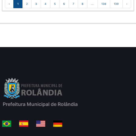
‹
1
2
3
4
5
6
7
8
...
138
139
›
Prefeitura Municipal de Rolândia