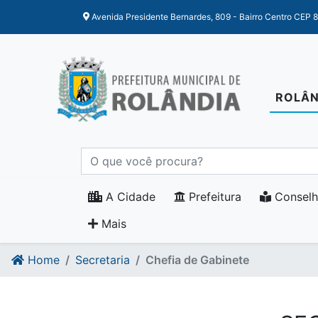
Ir para o conteudo
Ir para o fim do conteudo
Avenida Presidente Bernardes, 809 - Bairro Centro CEP 
ROLÂN
A Cidade
Prefeitura
Conselh
Mais
Home
Secretaria
Chefia de Gabinete