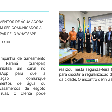
MENTOS DE ÁGUA AGORA
M SER COMUNICADOS A
PAR PELO WHATSAPP
: 29 JUL
:
mpanhia de Saneamento
Paraná (Sanepar)
onibiliza um canal no
realizou, nesta segunda-feira
tsApp para que a
para discutir a regularização 
ulação comunique
da cidade. O encontro definiu a
amentos de água ou
avasamentos de esgoto
ruas. O cliente pode