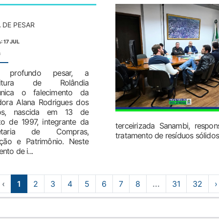
 DE PESAR
: 17 JUL
:
 profundo pesar, a
feitura de Rolândia
nica o falecimento da
dora Alana Rodrigues dos
os, nascida em 13 de
o de 1997, integrante da
terceirizada Sanambi, respon
retaria de Compras,
tratamento de resíduos sólidos 
ação e Patrimônio. Neste
to de i...
‹
1
2
3
4
5
6
7
8
...
31
32
›