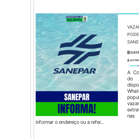
VAZA
PODE
SANE
DATA
AUTOR
A Co
do 
disp
Wha
pop
vaz
extr
nas 
informar o endereço ou a refer...