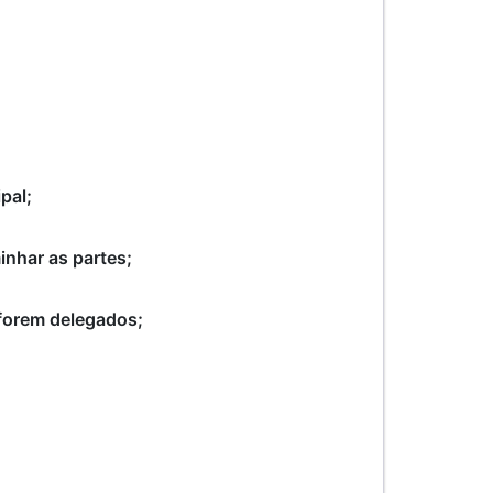
pal;
nhar as partes;
 forem delegados;