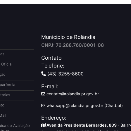
Município de Rolândia
e
CNPJ: 76.288.760/0001-08
ias
Contato
 Oficial
Telefone:
(43) 3255-8600
ção
parência
E-mail:
contato@rolandia.pr.gov.br
tarias
to
whatsapp@rolandia.pr.gov.br (Chatbot)
ail
Endereço:
Avenida Presidente Bernardes, 809 - Bairr
isa de Avaliação
itura