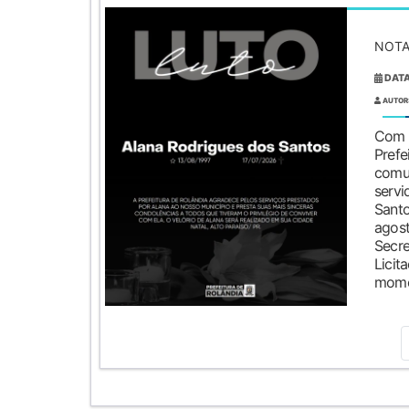
NOTA
DATA
AUTOR
Com
Pre
comu
servi
Sant
agost
Sec
Licit
momen