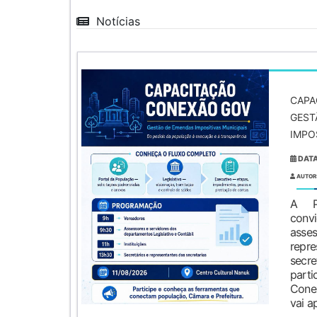
Notícias
CAPA
GEST
IMPO
DATA
AUTOR
A Pr
con
ass
repre
secr
part
Cone
vai ap