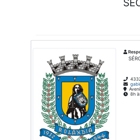
SEC
Respo
SÉR
433
gabi
Aveni
8h às