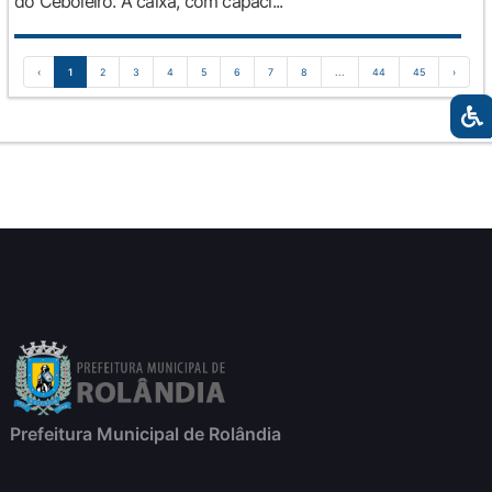
do Ceboleiro. A caixa, com capaci...
‹
1
2
3
4
5
6
7
8
...
44
45
›
Prefeitura Municipal de Rolândia