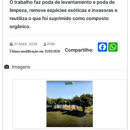
O trabalho faz poda de levantamento e poda de
limpeza, remove espécies exóticas e invasoras e
reutiliza o que foi suprimido como composto
orgânico.
31 MAR, 2026
POR:
F
W
a
h
Compartilhe:
Última modificação em 31/03/2026
c
a
e
t
b
s
Imagens
o
A
o
p
k
p