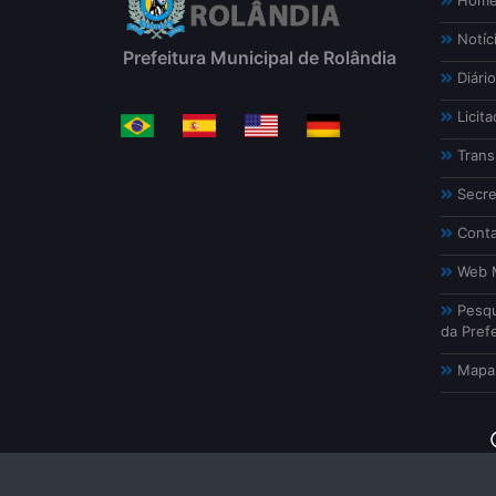
Hom
Notíc
Prefeitura Municipal de Rolândia
Diário
Licita
Trans
Secre
Conta
Web M
Pesqu
da Prefe
Mapa 