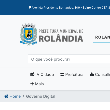
Ir para o conteudo
Ir para o fim do conteudo
Avenida Presidente Bernardes, 809 - Bairro Centro CEP 
ROLÂN
A Cidade
Prefeitura
Conselh
Mais
Home
Governo Digital