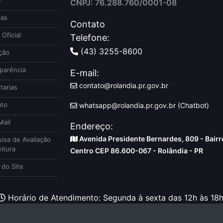
e
CNPJ: 76.288.760/0001-08
ias
Contato
 Oficial
Telefone:
(43) 3255-8600
ção
parência
E-mail:
contato@rolandia.pr.gov.br
tarias
to
whatsapp@rolandia.pr.gov.br (Chatbot)
ail
Endereço:
Avenida Presidente Bernardes, 809 - Bairr
isa de Avaliação
itura
Centro CEP 86.600-067 - Rolândia - PR
do Site
Horário de Atendimento: Segunda à sexta das 12h às 18h