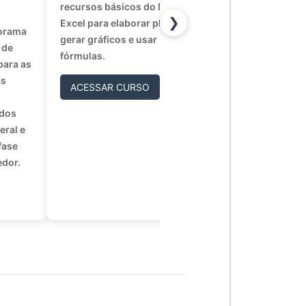
recursos básicos do Microsoft
competências d
❯
Excel para elaborar planilhas,
metacognição e
norama
gerar gráficos e usar
emocional?
 de
fórmulas.
para as
ACESSAR CU
as
ACESSAR CURSO
 dos
eral e
fase
edor.