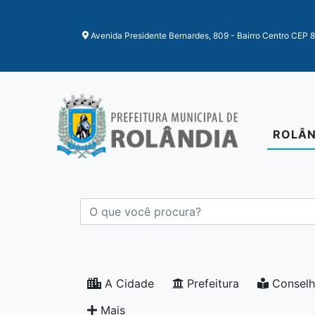
Ir para o conteudo
Ir para o fim do conteudo
Avenida Presidente Bernardes, 809 - Bairro Centro CEP 
ROLÂN
A Cidade
Prefeitura
Conselh
Mais