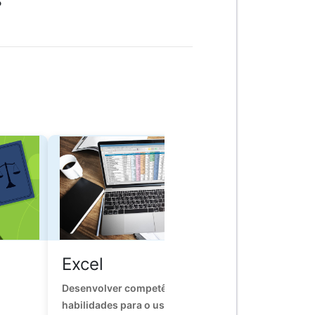
S
Excel
Inteligênc
Emociona
Desenvolver competências e
habilidades para o uso dos
Tem interesse d