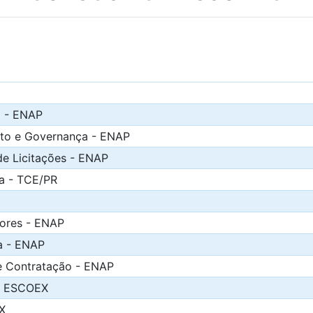
l - ENAP
nto e Governança - ENAP
de Licitações - ENAP
ca - TCE/PR
ores - ENAP
a - ENAP
e Contratação - ENAP
 - ESCOEX
X