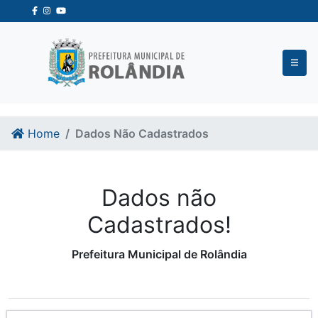
Ir para o conteudo
Ir para o fim do conteudo
Home
Dados Não Cadastrados
Dados não
Cadastrados!
Prefeitura Municipal de Rolândia