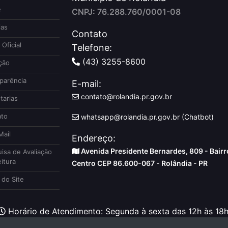
e
CNPJ: 76.288.760/0001-08
ias
Contato
 Oficial
Telefone:
(43) 3255-8600
ção
parência
E-mail:
contato@rolandia.pr.gov.br
tarias
to
whatsapp@rolandia.pr.gov.br (Chatbot)
ail
Endereço:
Avenida Presidente Bernardes, 809 - Bairr
isa de Avaliação
itura
Centro CEP 86.600-067 - Rolândia - PR
do Site
Horário de Atendimento: Segunda à sexta das 12h às 18h