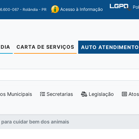
Po
Acesso à Informação
86.600-067 - Rolândia - PR
DIA
CARTA DE SERVIÇOS
AUTO ATENDIMENT
os Municipais
Secretarias
Legislação
Atos
o para cuidar bem dos animais