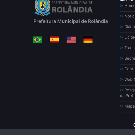
Hom
Notíc
Prefeitura Municipal de Rolândia
Diário
Licita
Trans
Secre
Conta
Web M
Pesqu
da Prefe
Mapa 