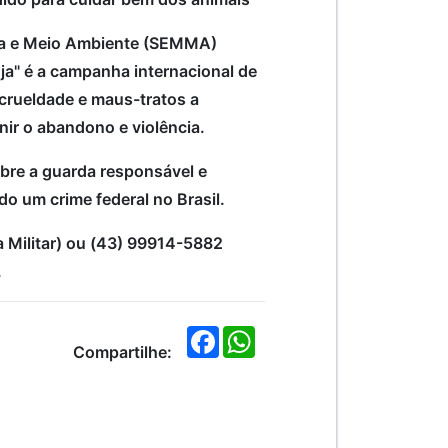
ura e Meio Ambiente (SEMMA)
nja" é a campanha internacional de
crueldade e maus-tratos a
nir o abandono e violência.
sobre a guarda responsável e
do um crime federal no Brasil.
a Militar) ou (43) 99914-5882
.
F
W
a
h
Compartilhe:
c
a
e
t
b
s
o
A
o
p
k
p