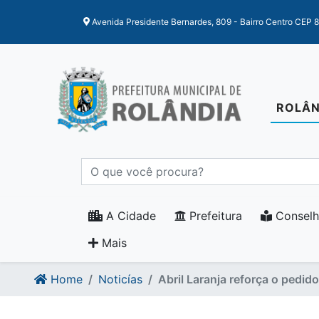
Ir para o conteudo
Ir para o fim do conteudo
Avenida Presidente Bernardes, 809 - Bairro Centro CEP 
ROLÂN
A Cidade
Prefeitura
Conselh
Mais
Home
Noticías
Abril Laranja reforça o pedid