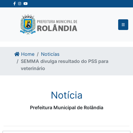
Ir para o conteudo
Ir para o fim do conteudo
Home
Noticías
SEMMA divulga resultado do PSS para
veterinário
Notícia
Prefeitura Municipal de Rolândia