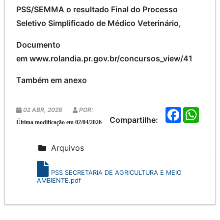
PSS/SEMMA o resultado Final do Processo
Seletivo Simplificado de Médico Veterinário,
Documento
em www.rolandia.pr.gov.br/concursos_view/41
Também em anexo
02 ABR, 2026
POR:
F
W
a
h
Compartilhe:
Última modificação em 02/04/2026
c
a
e
t
b
s
Arquivos
o
A
o
p
k
p
PSS SECRETARIA DE AGRICULTURA E MEIO
AMBIENTE.pdf