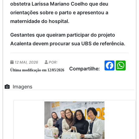
obstetra Larissa Mariano Coelho que deu
orientações sobre o parto e apresentou a
maternidade do hospital.
Gestantes que queiram participar do projeto
Acalenta devem procurar sua UBS de referência.
12 MAI, 2026
POR:
F
W
a
h
Compartilhe:
Última modificação em 12/05/2026
c
a
e
t
b
s
Imagens
o
A
o
p
k
p