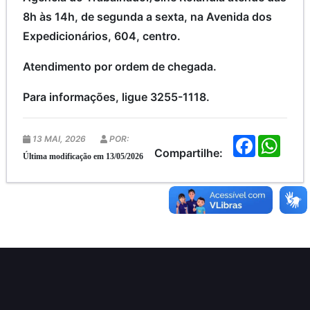
8h às 14h, de segunda a sexta, na Avenida dos
Expedicionários, 604, centro.
Atendimento por ordem de chegada.
Para informações, ligue 3255-1118.
13 MAI, 2026
POR:
F
W
a
h
Compartilhe:
Última modificação em 13/05/2026
c
a
e
t
b
s
o
A
o
p
k
p