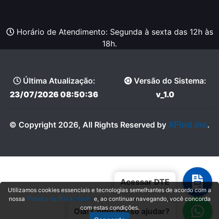
Horário de Atendimento: Segunda à sexta das 12h às
18h.
Última Atualização:
Versão do Sistema:
23/07/2026 08:50:36
v_1.0
XFind.inc
© Copyright 2026, All Rights Reserved by
.
Acessar DTE
Utilizamos cookies essenciais e tecnologias semelhantes de acordo com a
nossa
Política de Privacidade
e, ao continuar navegando, você concorda
com estas condições.
Olá! Como posso ajudar?