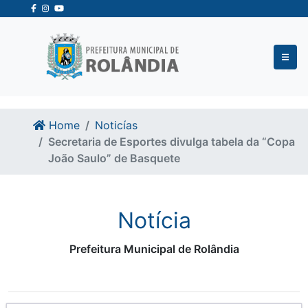
Ir para o conteudo
Ir para o fim do conteudo
Home
Noticías
Secretaria de Esportes divulga tabela da “Copa
João Saulo” de Basquete
Notícia
Prefeitura Municipal de Rolândia