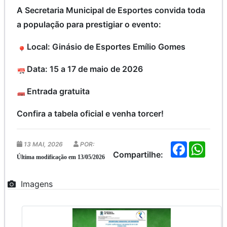
A Secretaria Municipal de Esportes convida toda
a população para prestigiar o evento:
Local: Ginásio de Esportes Emílio Gomes
Data: 15 a 17 de maio de 2026
Entrada gratuita
Confira a tabela oficial e venha torcer!
13 MAI, 2026
POR:
F
W
a
h
Compartilhe:
Última modificação em 13/05/2026
c
a
e
t
b
s
Imagens
o
A
o
p
k
p