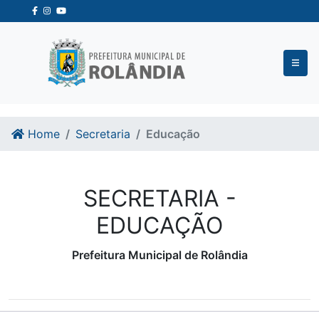
Ir para o conteudo
Ir para o fim do conteudo
Home
Secretaria
Educação
SECRETARIA -
EDUCAÇÃO
Prefeitura Municipal de Rolândia