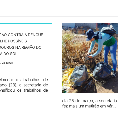
RÃO CONTRA A DENGUE
LHE POSSÍVEIS
DOUROS NA REGIÃO DO
A DO SOL
: 25 MAR
:
lmente os trabalhos de
o (23), a secretaria de
nsificou os trabalhos de
dia 25 de março, a secretari
fez mais um mutirão em vári...