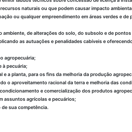
 e emitir laudos técnicos sobre concessão de licença à in
 recursos naturais ou que podem causar impacto ambienta
 doação ou qualquer empreendimento em áreas verdes e de 
o ambiente, de alterações do solo, do subsolo e de pontos
aplicando as autuações e penalidades cabíveis e oferecend
o agropecuária;
e à pecuária;
al e a planta, para os fins da melhoria da produção agrope
ndo o aproveitamento racional da terra e melhoria das co
 acondicionamento e comercialização dos produtos agrope
m assuntos agrícolas e pecuários;
to de sua competência.