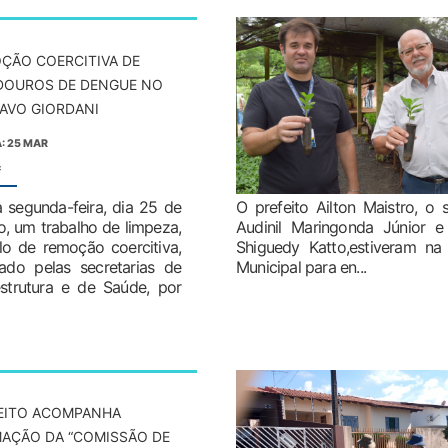
ÇÃO COERCITIVA DE
DOUROS DE DENGUE NO
AVO GIORDANI
: 25 MAR
:
 segunda-feira, dia 25 de
O prefeito Ailton Maistro, o 
, um trabalho de limpeza,
Audinil Maringonda Júnior 
ulo de remoção coercitiva,
Shiguedy Katto,estiveram na 
zado pelas secretarias de
Municipal para en...
estrutura e de Saúde, por
EITO ACOMPANHA
AÇÃO DA “COMISSÃO DE