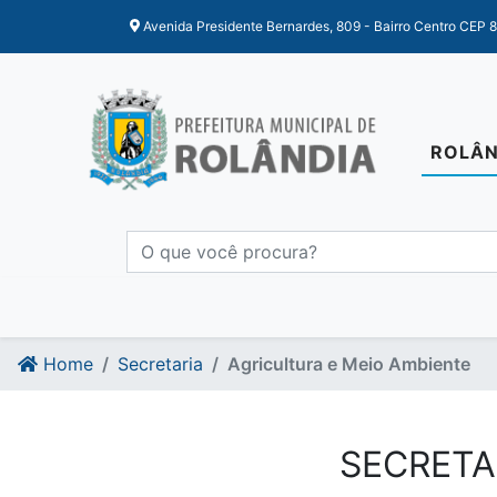
Ir para o conteudo
Ir para o fim do conteudo
Avenida Presidente Bernardes, 809 - Bairro Centro CEP 
ROLÂN
Home
Secretaria
Agricultura e Meio Ambiente
SECRETA