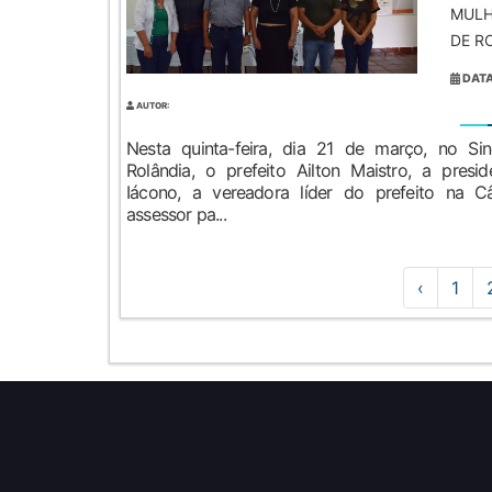
MULH
DE R
DATA
AUTOR:
Nesta quinta-feira, dia 21 de março, no Sin
Rolândia, o prefeito Ailton Maistro, a presi
Iácono, a vereadora líder do prefeito na Câm
assessor pa...
‹
1