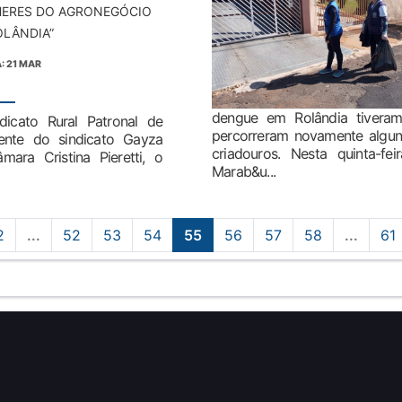
ERES DO AGRONEGÓCIO
OLÂNDIA”
: 21 MAR
dengue em Rolândia tivera
dicato Rural Patronal de
percorreram novamente alguns
dente do sindicato Gayza
criadouros. Nesta quinta-fei
ara Cristina Pieretti, o
Marab&u...
2
...
52
53
54
55
56
57
58
...
61