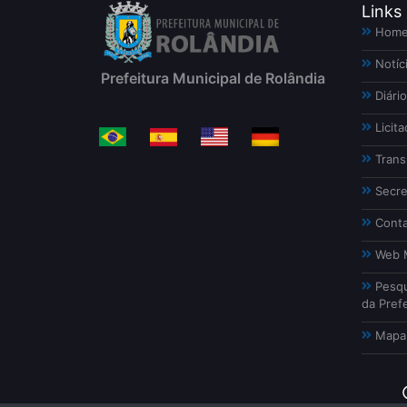
Links
Hom
Notíc
Prefeitura Municipal de Rolândia
Diário
Licita
Trans
Secre
Conta
Web M
Pesqu
da Prefe
Mapa 