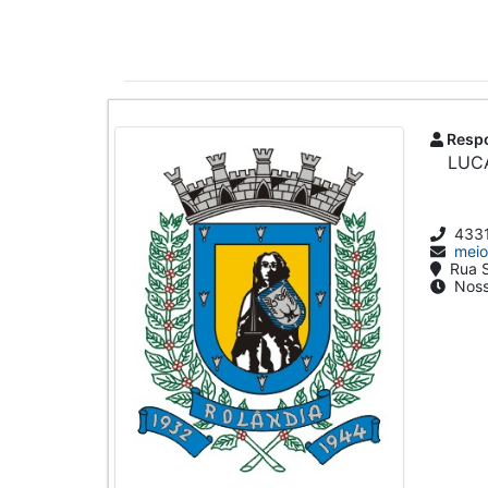
Respo
LUC
433
meio
Rua S
Nosso