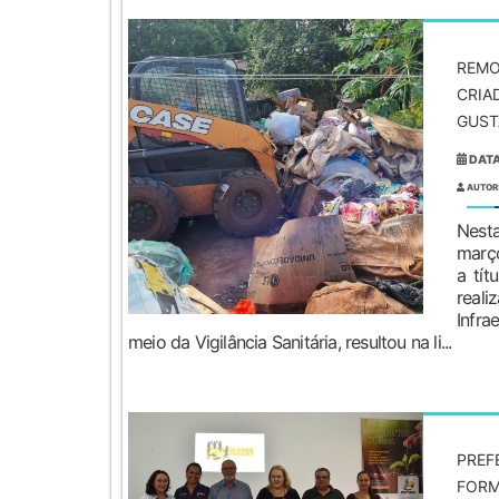
REMO
CRIA
GUST
DATA
AUTOR
Nesta
março
a tít
reali
Infra
meio da Vigilância Sanitária, resultou na li...
PREF
FORM