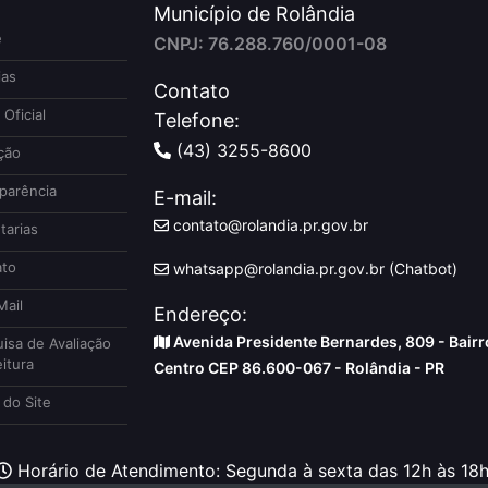
Município de Rolândia
e
CNPJ: 76.288.760/0001-08
ias
Contato
 Oficial
Telefone:
(43) 3255-8600
ção
parência
E-mail:
contato@rolandia.pr.gov.br
tarias
to
whatsapp@rolandia.pr.gov.br (Chatbot)
ail
Endereço:
Avenida Presidente Bernardes, 809 - Bairr
isa de Avaliação
itura
Centro CEP 86.600-067 - Rolândia - PR
do Site
Horário de Atendimento: Segunda à sexta das 12h às 18h