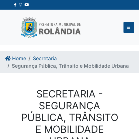
Ir para o conteudo
Ir para o fim do conteudo
Home
Secretaria
Segurança Pública, Trânsito e Mobilidade Urbana
SECRETARIA -
SEGURANÇA
PÚBLICA, TRÂNSITO
E MOBILIDADE