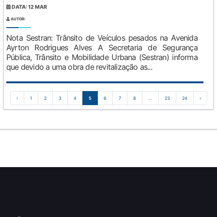
DATA: 12 MAR
AUTOR:
Nota Sestran: Trânsito de Veículos pesados na Avenida
Ayrton Rodrigues Alves A Secretaria de Segurança
Pública, Trânsito e Mobilidade Urbana (Sestran) informa
que devido a uma obra de revitalização as...
‹
1
2
3
4
5
6
7
8
...
23
24
›