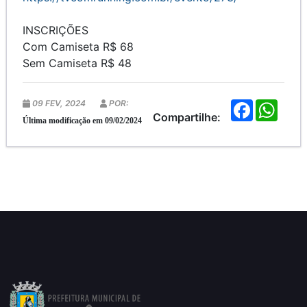
INSCRIÇÕES
Com Camiseta R$ 68
Sem Camiseta R$ 48
09 FEV, 2024
POR:
F
W
a
h
Compartilhe:
Última modificação em 09/02/2024
c
a
e
t
b
s
o
A
o
p
k
p