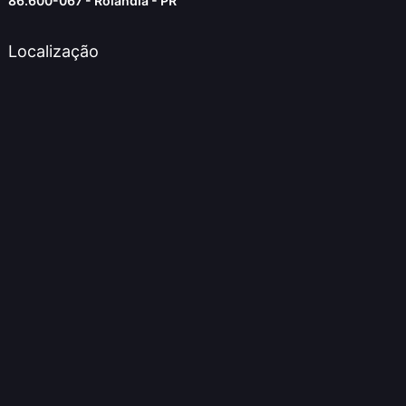
86.600-067 - Rolândia - PR
Localização