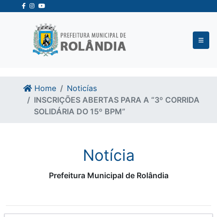
Ir para o conteudo
Ir para o fim do conteudo
Home
Noticías
INSCRIÇÕES ABERTAS PARA A “3º CORRIDA
SOLIDÁRIA DO 15º BPM”
Notícia
Prefeitura Municipal de Rolândia