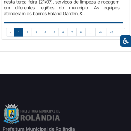
nesta terça-feira (21/07), serviços de limpeza e roçagem
em diferentes regiões do município. As equipes
atenderam os bairros Roland Garden, &...
‹
1
2
3
4
5
6
7
8
...
44
45
›
Prefeitura Municipal de Rolândia