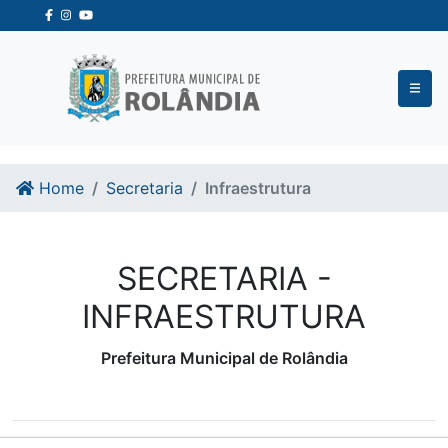
Ir para o conteudo
Ir para o fim do conteudo
Home
Secretaria
Infraestrutura
SECRETARIA -
INFRAESTRUTURA
Prefeitura Municipal de Rolândia