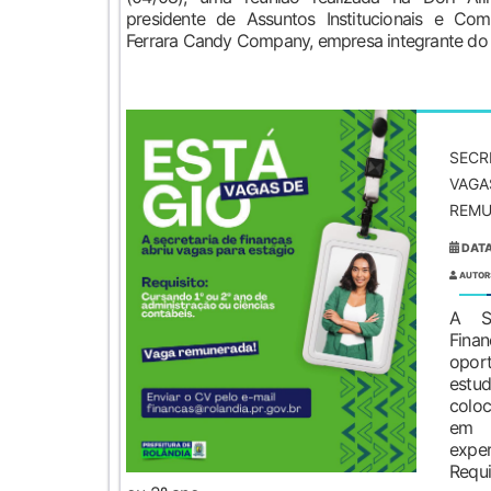
presidente de Assuntos Institucionais e Co
Ferrara Candy Company, empresa integrante do G
SECR
VAGA
REM
DATA
AUTOR
A Se
Fi
opor
est
colo
em 
expe
Requi