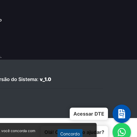
o
.
são do Sistema:
v_1.0
Acessar DTE
, você concorda com
Olá! Como posso ajudar?
Concordo