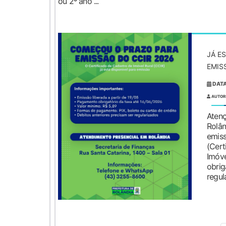
ou 2º ano ...
JÁ E
EMIS
DATA
AUTOR
Atenç
Rolân
emi
(Cer
Imóv
obr
regul