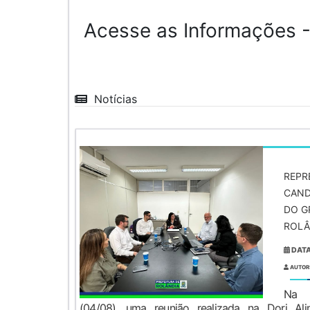
Acesse as Informações
Notícias
REPR
CAND
DO G
ROLÂ.
DATA
AUTOR
Na t
(04/08), uma reunião realizada na Dori Ali