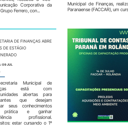
Municipal de Finanças, realiz
municação Corporativa da
Paranaense (FACCAR), um curso
rupo Ferrero, con...
ETARIA DE FINANÇAS ABRE
S DE ESTÁGIO
UNERADO
: 09 JUL
:
cretaria Municipal de
nanças está com
tunidades abertas para
udantes que desejam
car seus conhecimentos
prática e ganhar
riência profissional.
sitos: estar cursando o 1º