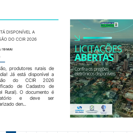
STÁ DISPONÍVEL A
SÃO DO CCIR 2026
: 19 MAI
:
ão, produtores rurais de
dia! Já está disponível a
ssão do CCIR 2026
tificado de Cadastro de
el Rural). O documento é
igatório e deve ser
arizado den...