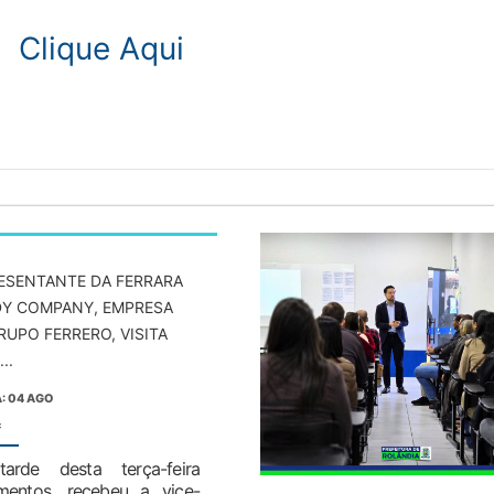
 -
Clique Aqui
ESENTANTE DA FERRARA
Y COMPANY, EMPRESA
RUPO FERRERO, VISITA
..
: 04 AGO
:
arde desta terça-feira
mentos, recebeu a vice-