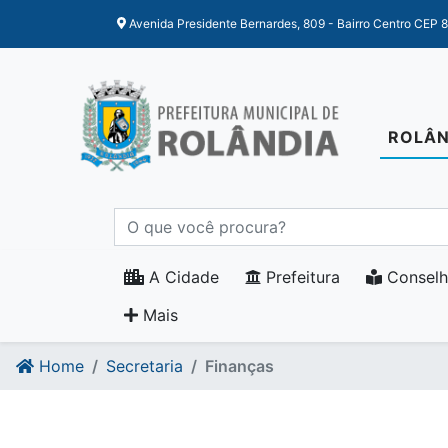
Ir para o conteudo
Ir para o fim do conteudo
Avenida Presidente Bernardes, 809 - Bairro Centro CEP 
ROLÂN
A Cidade
Prefeitura
Conselh
Mais
Home
Secretaria
Finanças