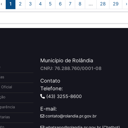
‹
1
2
3
4
5
6
7
8
...
28
29
›
Município de Rolândia
e
CNPJ: 76.288.760/0001-08
ias
Contato
 Oficial
Telefone:
(43) 3255-8600
ção
parência
E-mail:
contato@rolandia.pr.gov.br
tarias
to
whatsapp@rolandia.pr.gov.br (Chatbot)