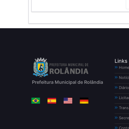
Links
Hom
Notíc
Prefeitura Municipal de Rolândia
Diário
Licita
Trans
Secre
Conta