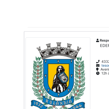
Respo
EDE
433
teso
Aveni
12h à