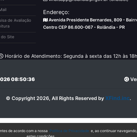
ail
Endereço:
Avenida Presidente Bernardes, 809 - Bairr
isa de Avaliação
itura
Centro CEP 86.600-067 - Rolândia - PR
do Site
Horário de Atendimento: Segunda à sexta das 12h às 18h
026 08:50:36
Ver
XFind.inc
© Copyright 2026, All Rights Reserved by
.
hantes de acordo com a nossa
Política de Privacidade
e, ao continuar navegando
estas condições.