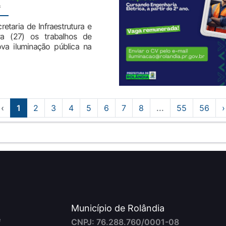
:
retaria de Infraestrutura e
ira (27) os trabalhos de
va iluminação pública na
‹
1
2
3
4
5
6
7
8
...
55
56
›
Município de Rolândia
e
CNPJ: 76.288.760/0001-08