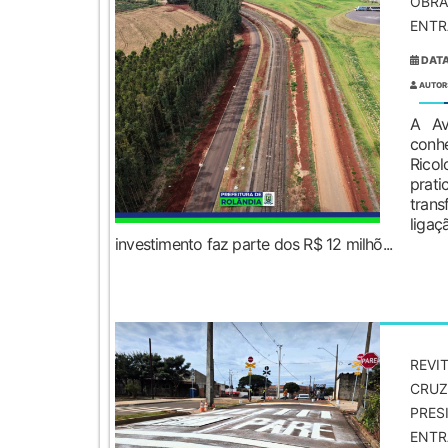
OBRA
ENTR
DATA
AUTOR
A Av
conh
Rico
pra
tran
ligaç
investimento faz parte dos R$ 12 milhõ...
REVI
CRUZ
PRES
ENTRA