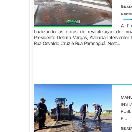
DATA
AUTOR
A Pre
finalizando as obras de revitalização do cr
Presidente Getúlio Vargas, Avenida Interventor
Rua Osvaldo Cruz e Rua Paranaguá. Nest...
MANU
INST
PÚBL
P...
DATA