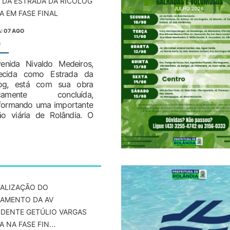
 DA ESTRADA DA RICOLOG
A EM FASE FINAL
: 07 AGO
:
enida Nivaldo Medeiros,
ecida como Estrada da
log, está com sua obra
ticamente concluída,
sformando uma importante
ão viária de Rolândia. O
TALIZAÇÃO DO
AMENTO DA AV
IDENTE GETÚLIO VARGAS
 NA FASE FIN...