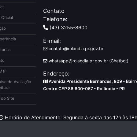
ias
Contato
 Oficial
Telefone:
(43) 3255-8600
ção
parência
E-mail:
contato@rolandia.pr.gov.br
tarias
to
whatsapp@rolandia.pr.gov.br (Chatbot)
ail
Endereço:
Avenida Presidente Bernardes, 809 - Bairr
isa de Avaliação
itura
Centro CEP 86.600-067 - Rolândia - PR
do Site
Horário de Atendimento: Segunda à sexta das 12h às 18h