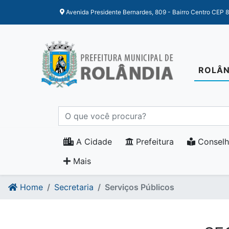
Ir para o conteudo
Ir para o fim do conteudo
Avenida Presidente Bernardes, 809 - Bairro Centro CEP 
ROLÂN
A Cidade
Prefeitura
Conselh
Mais
Home
Secretaria
Serviços Públicos