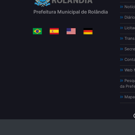
Notíc
Prefeitura Municipal de Rolândia
Diário
Licita
Trans
Secre
Conta
Web M
Pesqu
da Prefe
Mapa 