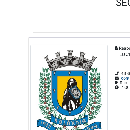
SE
Respo
LUC
4339
cont
Rua I
7:00 