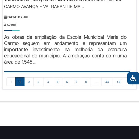
CARMO AVANÇA E VAI GARANTIR MA...
DATA: 07 JUL
AUTOR:
As obras de ampliação da Escola Municipal Maria do
Carmo seguem em andamento e representam um
importante investimento na melhoria da estrutura
educacional do município. A ampliação conta com uma
área de 1.545...
‹
1
2
3
4
5
6
7
8
...
44
45
›