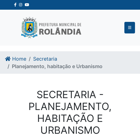
Ir para o conteudo
Ir para o fim do conteudo
Home
Secretaria
Planejamento, habitação e Urbanismo
SECRETARIA -
PLANEJAMENTO,
HABITAÇÃO E
URBANISMO