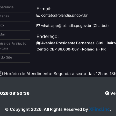
parência
E-mail:
contato@rolandia.pr.gov.br
tarias
to
whatsapp@rolandia.pr.gov.br (Chatbot)
ail
Endereço:
Avenida Presidente Bernardes, 809 - Bairr
isa de Avaliação
itura
Centro CEP 86.600-067 - Rolândia - PR
do Site
Horário de Atendimento: Segunda à sexta das 12h às 18h
026 08:50:36
Ver
XFind.inc
© Copyright 2026, All Rights Reserved by
.