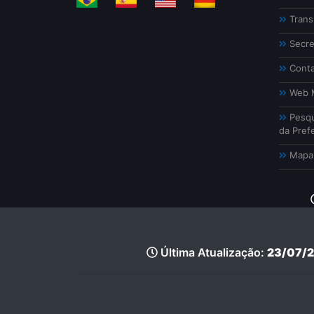
Trans
Secre
Conta
Web M
Pesqu
da Prefe
Mapa 
Última Atualização:
23/07/2