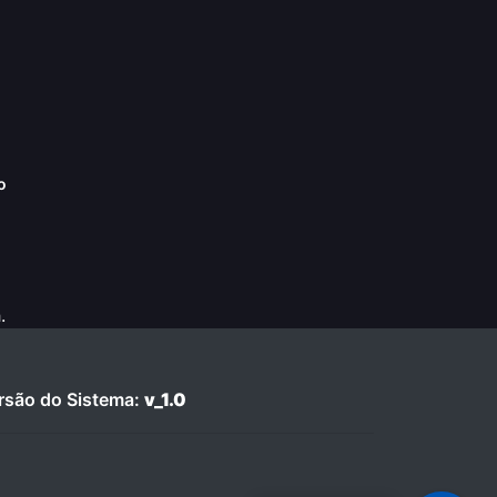
o
.
são do Sistema:
v_1.0