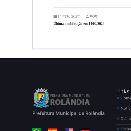
14 FEV, 2024
POR:
Última modificação em 14/02/2024
Links
Hom
Notíc
Prefeitura Municipal de Rolândia
Diário
Licita