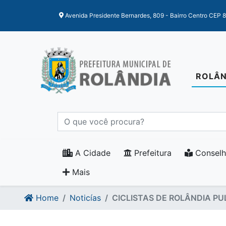
Ir para o conteudo
Ir para o fim do conteudo
Avenida Presidente Bernardes, 809 - Bairro Centro CEP 
ROLÂN
A Cidade
Prefeitura
Conselh
Mais
Home
Noticías
CICLISTAS DE ROLÂNDIA P