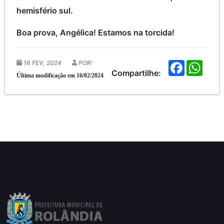
hemisfério sul.
Boa prova, Angélica! Estamos na torcida!
16 FEV, 2024
POR:
F
W
a
h
Compartilhe:
Última modificação em 16/02/2024
c
a
e
t
b
s
o
A
o
p
k
p