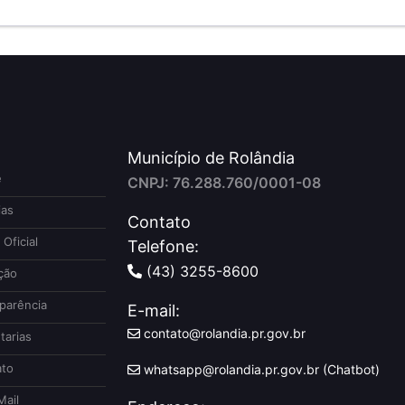
Município de Rolândia
e
CNPJ: 76.288.760/0001-08
ias
Contato
 Oficial
Telefone:
(43) 3255-8600
ção
parência
E-mail:
contato@rolandia.pr.gov.br
tarias
to
whatsapp@rolandia.pr.gov.br (Chatbot)
ail