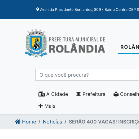
Ir para o conteudo
Ir para o fim do conteudo
Avenida Presidente Bernardes, 809 - Bairro Centro CEP 
ROLÂN
A Cidade
Prefeitura
Conselh
Mais
Home
Noticías
SERÃO 400 VAGAS! INSCRIÇ