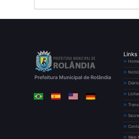
Links
Hom
Notíc
Prefeitura Municipal de Rolândia
Diário
Licita
Trans
Secre
Conta
Web M