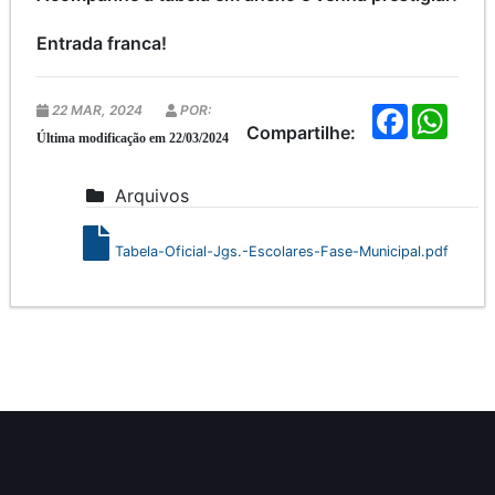
Entrada franca!
22 MAR, 2024
POR:
F
W
a
h
Compartilhe:
Última modificação em 22/03/2024
c
a
e
t
b
s
Arquivos
o
A
o
p
k
p
Tabela-Oficial-Jgs.-Escolares-Fase-Municipal.pdf