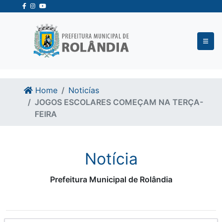
Ir para o conteudo
Ir para o fim do conteudo
Home
Noticías
JOGOS ESCOLARES COMEÇAM NA TERÇA-
FEIRA
Notícia
Prefeitura Municipal de Rolândia