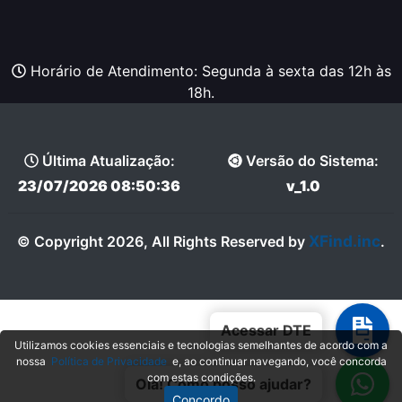
Horário de Atendimento: Segunda à sexta das 12h às
18h.
Última Atualização:
Versão do Sistema:
23/07/2026 08:50:36
v_1.0
XFind.inc
© Copyright 2026, All Rights Reserved by
.
Acessar DTE
Utilizamos cookies essenciais e tecnologias semelhantes de acordo com a
nossa
Política de Privacidade
e, ao continuar navegando, você concorda
com estas condições.
Olá! Como posso ajudar?
Concordo