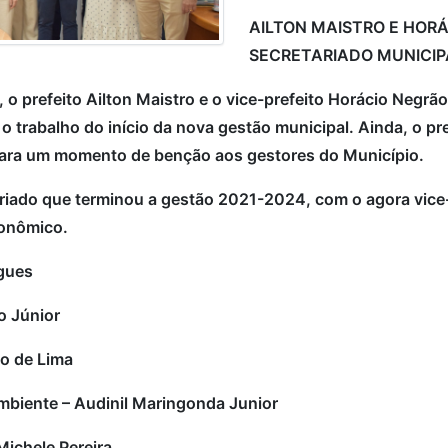
AILTON MAISTRO E HOR
SECRETARIADO MUNICIP
o, o prefeito Ailton Maistro e o vice-prefeito Horácio Negr
o trabalho do início da nova gestão municipal. Ainda, o pre
para um momento de benção aos gestores do Município.
riado que terminou a gestão 2021-2024, com o agora vic
conômico.
gues
o Júnior
lo de Lima
Ambiente – Audinil Maringonda Junior
Michele Pereira