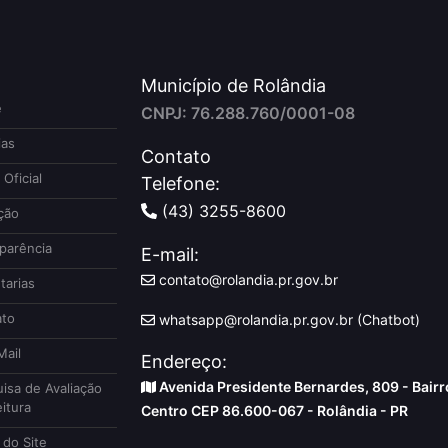
Município de Rolândia
e
CNPJ: 76.288.760/0001-08
ias
Contato
 Oficial
Telefone:
(43) 3255-8600
ção
parência
E-mail:
contato@rolandia.pr.gov.br
tarias
to
whatsapp@rolandia.pr.gov.br (Chatbot)
ail
Endereço:
Avenida Presidente Bernardes, 809 - Bairr
isa de Avaliação
itura
Centro CEP 86.600-067 - Rolândia - PR
do Site