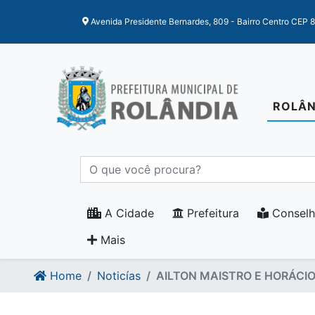
Ir para o conteudo
Ir para o fim do conteudo
Avenida Presidente Bernardes, 809 - Bairro Centro CEP 
ROLÂN
A Cidade
Prefeitura
Conselh
Mais
Home
Noticías
AILTON MAISTRO E HORÁCI