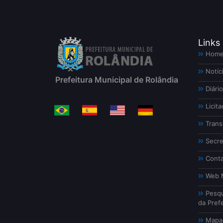
Links
Hom
Notíc
Prefeitura Municipal de Rolândia
Diário
Licita
Trans
Secre
Conta
Web M
Pesqu
da Prefe
Mapa 