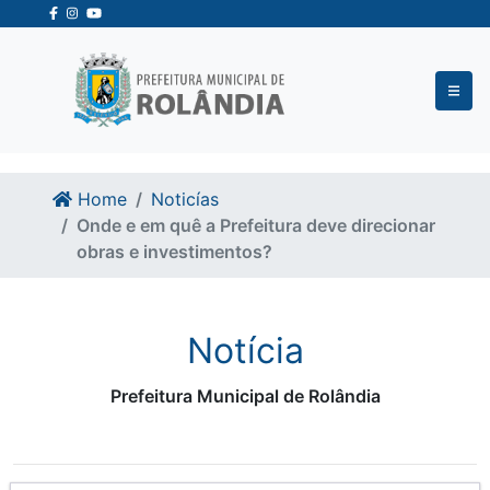
Ir para o conteudo
Ir para o fim do conteudo
Home
Noticías
Onde e em quê a Prefeitura deve direcionar
obras e investimentos?
Notícia
Prefeitura Municipal de Rolândia