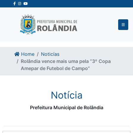
Ir para o conteudo
Ir para o fim do conteudo
Home
Noticías
Rolândia vence mais uma pela “3º Copa
Amepar de Futebol de Campo”
Notícia
Prefeitura Municipal de Rolândia