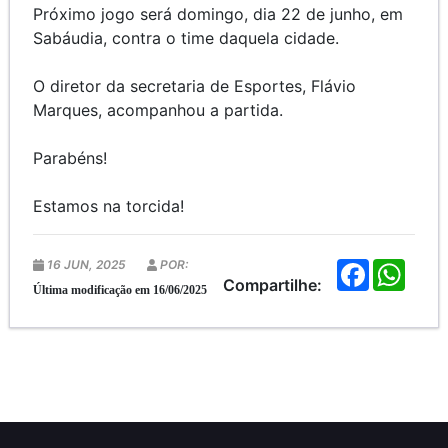
Próximo jogo será domingo, dia 22 de junho, em
Sabáudia, contra o time daquela cidade.
O diretor da secretaria de Esportes, Flávio
Marques, acompanhou a partida.
Parabéns!
Estamos na torcida!
16 JUN, 2025
POR:
F
W
a
h
Compartilhe:
Última modificação em 16/06/2025
c
a
e
t
b
s
o
A
o
p
k
p