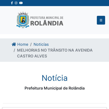
Ir para o conteudo
Ir para o fim do conteudo
Home
Noticías
MELHORIAS NO TRÂNSITO NA AVENIDA
CASTRO ALVES
Notícia
Prefeitura Municipal de Rolândia