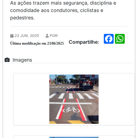
As ações trazem mais segurança, disciplina e
comodidade aos condutores, ciclistas e
pedestres.
23 JUN, 2025
POR:
F
W
a
h
Compartilhe:
Última modificação em 23/06/2025
c
a
e
t
b
s
Imagens
o
A
o
p
k
p