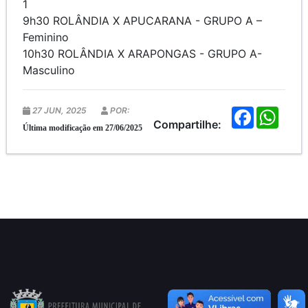
1
9h30 ROLÂNDIA X APUCARANA - GRUPO A –
Feminino
10h30 ROLÂNDIA X ARAPONGAS - GRUPO A-
Masculino
27 JUN, 2025
POR:
F
W
a
h
Compartilhe:
Última modificação em 27/06/2025
c
a
e
t
b
s
o
A
o
p
k
p