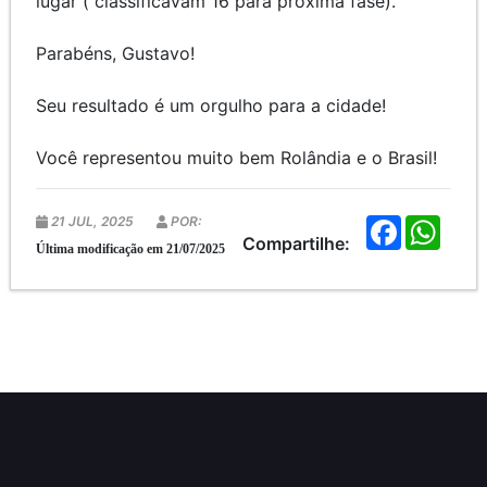
lugar ( classificavam 16 para próxima fase).
Parabéns, Gustavo!
Seu resultado é um orgulho para a cidade!
Você representou muito bem Rolândia e o Brasil!
21 JUL, 2025
POR:
F
W
a
h
Compartilhe:
Última modificação em 21/07/2025
c
a
e
t
b
s
o
A
o
p
k
p