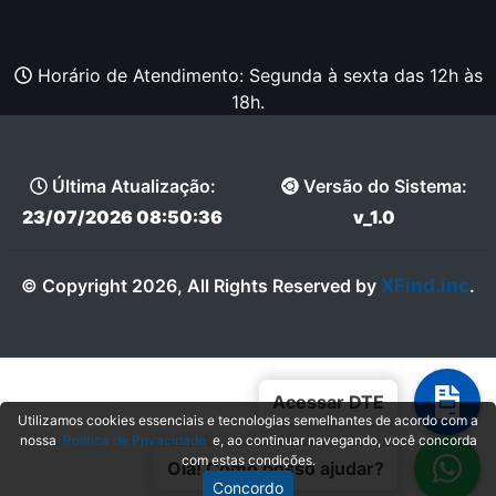
Horário de Atendimento: Segunda à sexta das 12h às
18h.
Última Atualização:
Versão do Sistema:
23/07/2026 08:50:36
v_1.0
XFind.inc
© Copyright 2026, All Rights Reserved by
.
Acessar DTE
Utilizamos cookies essenciais e tecnologias semelhantes de acordo com a
nossa
Política de Privacidade
e, ao continuar navegando, você concorda
com estas condições.
Olá! Como posso ajudar?
Concordo