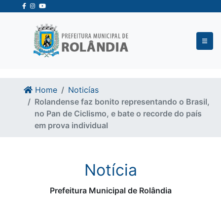
Ir para o conteudo
Ir para o fim do conteudo
Home
Noticías
Rolandense faz bonito representando o Brasil,
no Pan de Ciclismo, e bate o recorde do país
em prova individual
Notícia
Prefeitura Municipal de Rolândia