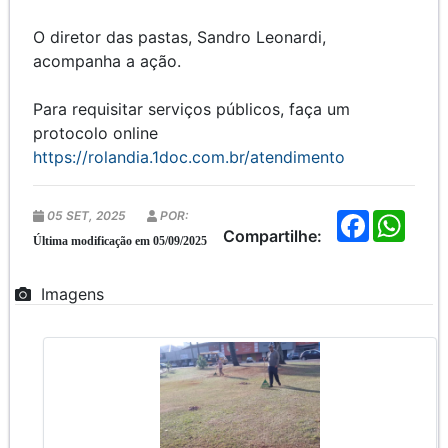
O diretor das pastas, Sandro Leonardi,
acompanha a ação.
Para requisitar serviços públicos, faça um
protocolo online
https://rolandia.1doc.com.br/atendimento
05 SET, 2025
POR:
F
W
a
h
Compartilhe:
Última modificação em 05/09/2025
c
a
e
t
b
s
Imagens
o
A
o
p
k
p