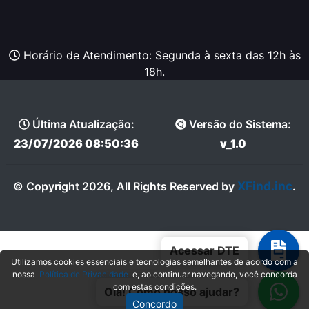
Horário de Atendimento: Segunda à sexta das 12h às
18h.
Última Atualização:
Versão do Sistema:
23/07/2026 08:50:36
v_1.0
XFind.inc
© Copyright 2026, All Rights Reserved by
.
Acessar DTE
Utilizamos cookies essenciais e tecnologias semelhantes de acordo com a
nossa
Política de Privacidade
e, ao continuar navegando, você concorda
com estas condições.
Olá! Como posso ajudar?
Concordo