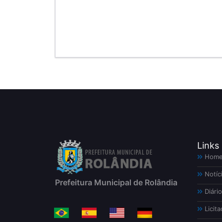
Links
Hom
Notíc
Prefeitura Municipal de Rolândia
Diário
Licita