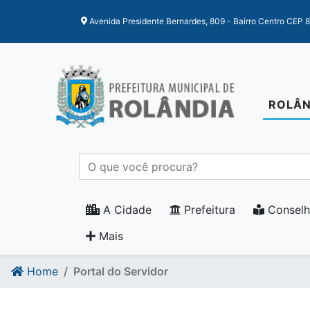
Ir para o conteudo
Ir para o fim do conteudo
Avenida Presidente Bernardes, 809 - Bairro Centro CEP 
ROLÂN
A Cidade
Prefeitura
Conselh
Mais
Home
Portal do Servidor