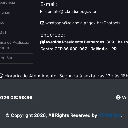
parência
E-mail:
contato@rolandia.pr.gov.br
tarias
to
whatsapp@rolandia.pr.gov.br (Chatbot)
ail
Endereço:
Avenida Presidente Bernardes, 809 - Bairr
isa de Avaliação
itura
Centro CEP 86.600-067 - Rolândia - PR
do Site
Horário de Atendimento: Segunda à sexta das 12h às 18h
026 08:50:36
Ver
XFind.inc
© Copyright 2026, All Rights Reserved by
.