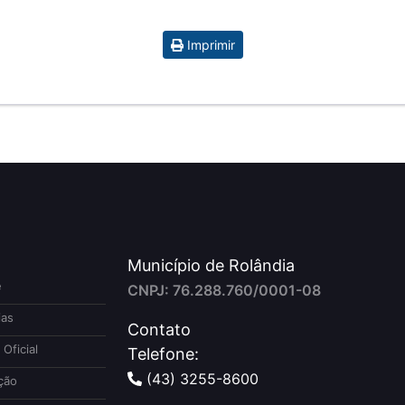
Imprimir
Município de Rolândia
e
CNPJ: 76.288.760/0001-08
ias
Contato
 Oficial
Telefone:
(43) 3255-8600
ção