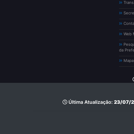
Trans
Secre
Conta
Web M
Pesqu
da Prefe
Mapa 
Última Atualização:
23/07/2