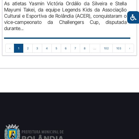
As atletas Yasmin Victória Ordálio da Silveira e Stella
Mayumi Takei, da equipe Legends Kids da Associação
Cultural e Esportiva de Rolândia (ACER), conquistaram o
vice-campeonato da Challengers Cup, disputada
durante...
‹
1
2
3
4
5
6
7
8
...
102
103
›