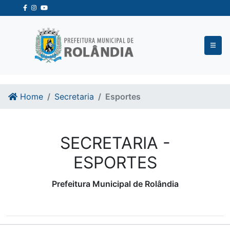
Ir para o conteudo
Ir para o fim do conteudo
Home
Secretaria
Esportes
SECRETARIA -
ESPORTES
Prefeitura Municipal de Rolândia