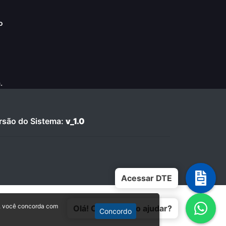
o
.
são do Sistema:
v_1.0
Acessar DTE
, você concorda com
Olá! Como posso ajudar?
Concordo