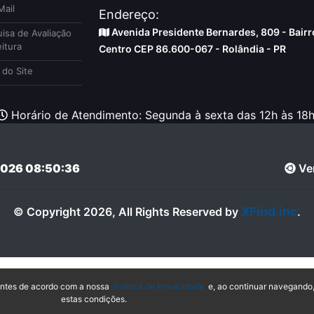
ail
Endereço:
Avenida Presidente Bernardes, 809 - Bairr
isa de Avaliação
itura
Centro CEP 86.600-067 - Rolândia - PR
do Site
Horário de Atendimento: Segunda à sexta das 12h às 18h
026 08:50:36
Ver
XFind.inc
© Copyright 2026, All Rights Reserved by
.
hantes de acordo com a nossa
Política de Privacidade
e, ao continuar navegando
estas condições.