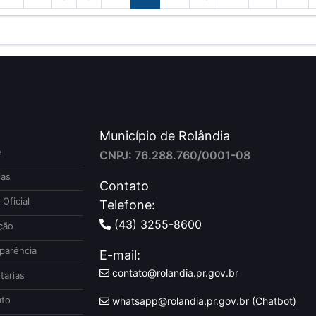
Município de Rolândia
e
CNPJ: 76.288.760/0001-08
ias
Contato
 Oficial
Telefone:
(43) 3255-8600
ção
parência
E-mail:
contato@rolandia.pr.gov.br
tarias
to
whatsapp@rolandia.pr.gov.br (Chatbot)