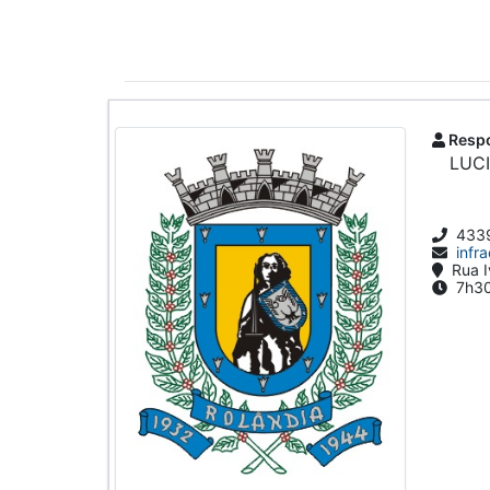
Respo
LUC
433
infr
Rua I
7h30 