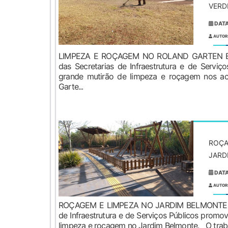
VERD
DATA
AUTOR
LIMPEZA E ROÇAGEM NO ROLAND GARTEN 
das Secretarias de Infraestrutura e de Servi
grande mutirão de limpeza e roçagem nos ac
Garte...
ROÇA
JARD
DATA
AUTOR
ROÇAGEM E LIMPEZA NO JARDIM BELMONTE E
de Infraestrutura e de Serviços Públicos prom
limpeza e roçagem no Jardim Belmonte. O traba