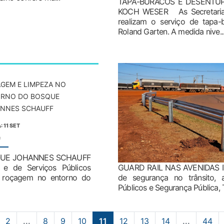
TAPA-BURACOS E DESENTUP
KOCH WESER As Secretarias d
realizam o serviço de tapa-
Roland Garten. A medida nive..
GEM E LIMPEZA NO
RNO DO BOSQUE
NNES SCHAUFF
: 11 SET
:
QUE JOHANNES SCHAUFF
 e de Serviços Públicos
GUARD RAIL NAS AVENIDAS
 roçagem no entorno do
de segurança no trânsito, as
Públicos e Segurança Pública, Tr
2
...
8
9
10
11
12
13
14
...
44