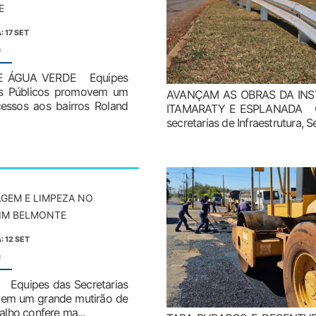
E
: 17 SET
:
E ÁGUA VERDE Equipes
ços Públicos promovem um
AVANÇAM AS OBRAS DA INS
essos aos bairros Roland
ITAMARATY E ESPLANADA Com
secretarias de Infraestrutura, 
GEM E LIMPEZA NO
IM BELMONTE
: 12 SET
:
quipes das Secretarias
ovem um grande mutirão de
lho confere ma...