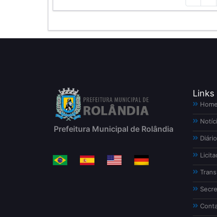
Links
Hom
Notíc
Prefeitura Municipal de Rolândia
Diário
Licita
Trans
Secre
Conta