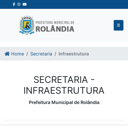
Ir para o conteudo
Ir para o fim do conteudo
Home
Secretaria
Infraestrutura
SECRETARIA -
INFRAESTRUTURA
Prefeitura Municipal de Rolândia