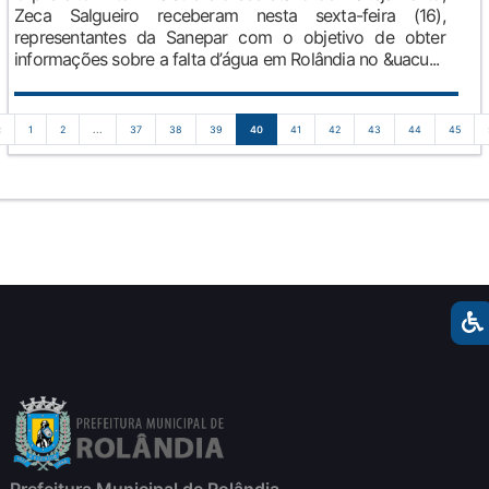
Zeca Salgueiro receberam nesta sexta-feira (16),
representantes da Sanepar com o objetivo de obter
informações sobre a falta d’água em Rolândia no &uacu...
‹
1
2
...
37
38
39
40
41
42
43
44
45