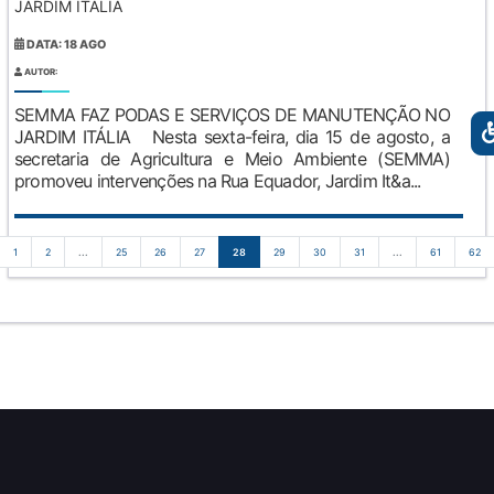
JARDIM ITÁLIA
DATA: 18 AGO
AUTOR:
SEMMA FAZ PODAS E SERVIÇOS DE MANUTENÇÃO NO
JARDIM ITÁLIA Nesta sexta-feira, dia 15 de agosto, a
secretaria de Agricultura e Meio Ambiente (SEMMA)
promoveu intervenções na Rua Equador, Jardim It&a...
1
2
...
25
26
27
28
29
30
31
...
61
62