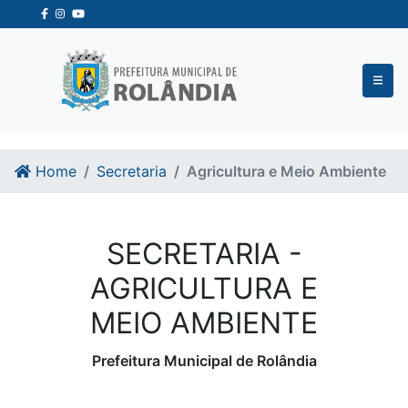
Ir para o conteudo
Ir para o fim do conteudo
Home
Secretaria
Agricultura e Meio Ambiente
SECRETARIA -
AGRICULTURA E
MEIO AMBIENTE
Prefeitura Municipal de Rolândia